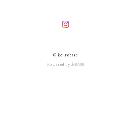
© kojirobase
Powered by